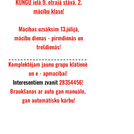
KUNGU ielā 9, otrajā stāvā, 2.
mācību klase!
Mācības uzsāksim 13.jūlijā,
mācību dienas - pirmdienās un
trešdienās!
Komplektējam jaunu grupu klātienē
un e - apmacībai!
Interesentiem zvanīt
28354456
!
Braukšanas ar auto gan manuālo,
gan automātisko kārbu!