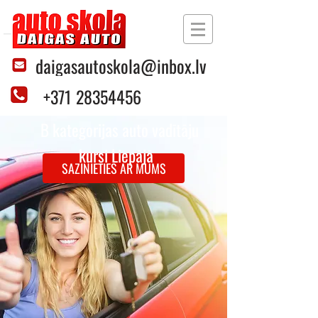
daigasautoskola@inbox.lv
+371 28354456
B kategorijas auto vadītāju
kursi Liepājā
SAZINIETIES AR MUMS