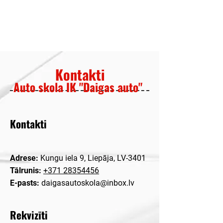
1/1
Kontakti
Auto skola IK "Daigas auto"
Kontakti
Adrese:
Kungu iela 9, Liepāja, LV-3401
Tālrunis:
+371 28354456
E-pasts:
daigasautoskola@inbox.lv
Rekvizīti